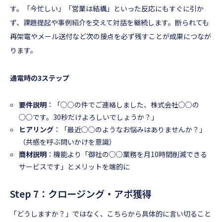
す。「今忙しい」「営業は結構」といった反応にもすぐに引か
ず、課題提起や事例紹介を交えて対話を継続します。断られても
再架電やメール送付など次の接点を必ず残すことが成果につなが
ります。
通電時の3ステップ
要件説明
：「○○の件でご連絡しました、株式会社○○の
○○です。30秒だけよろしいでしょうか？」
ヒアリング
：「最近○○のようなお悩みはありませんか？」
（共感を呼ぶ問いかけを意識）
商材説明
：機能より「御社の○○業務を月10時間削減できる
サービスです」とメリットを端的に
Step 7：クロージング・アポ獲得
「どうしますか？」ではなく、こちらから具体的に言い切ること